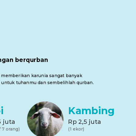
ngan berqurban
 memberikan karunia sangat banyak
 untuk tuhanmu dan sembelihlah qurban.
i
Kambing
5 juta
Rp 2,5 juta
f 7 orang)
(1 ekor)